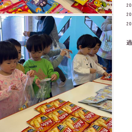
2
2
2