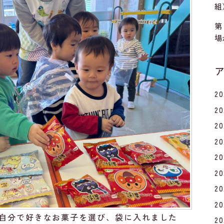
組
第
場
2
2
2
2
2
2
2
2
自分で好きなお菓子を選び、袋に入れました
2