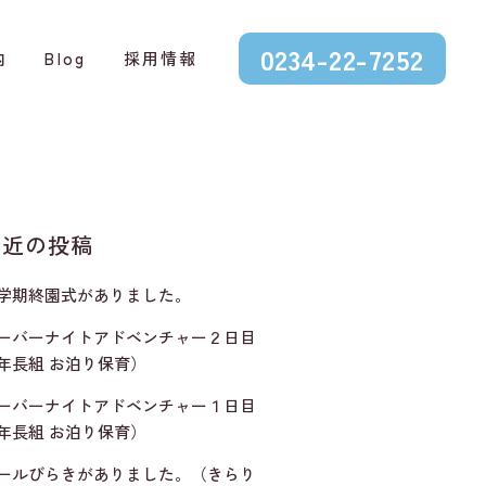
0234-22-7252
内
Blog
採用情報
最近の投稿
学期終園式がありました。
ーバーナイトアドベンチャー２日目
年長組 お泊り保育）
ーバーナイトアドベンチャー１日目
年長組 お泊り保育）
ールびらきがありました。（きらり