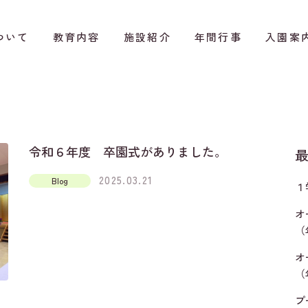
ついて
教育内容
施設紹介
年間行事
入園案
令和６年度 卒園式がありました。
2025.03.21
Blog
１
オ
（
オ
（
プ