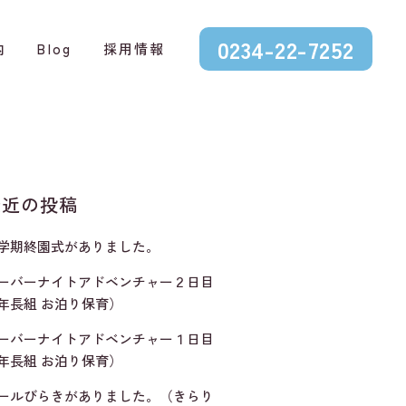
0234-22-7252
内
Blog
採用情報
最近の投稿
学期終園式がありました。
ーバーナイトアドベンチャー２日目
年長組 お泊り保育）
ーバーナイトアドベンチャー１日目
年長組 お泊り保育）
ールびらきがありました。（きらり