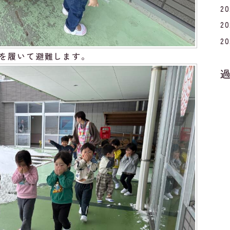
2
2
2
を履いて避難します。