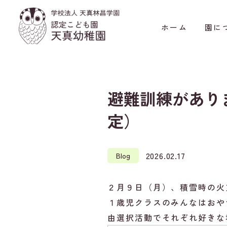
ホーム
園に
避難訓練があり
定）
2026.02.17
Blog
２月９日（月）、積雪時の火
１歳児クラスのみんなはおや
由選択活動でそれぞれ好きな