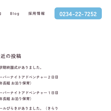
0234-22-7252
内
Blog
採用情報
最近の投稿
学期終園式がありました。
ーバーナイトアドベンチャー２日目
年長組 お泊り保育）
ーバーナイトアドベンチャー１日目
年長組 お泊り保育）
ールびらきがありました。（きらり