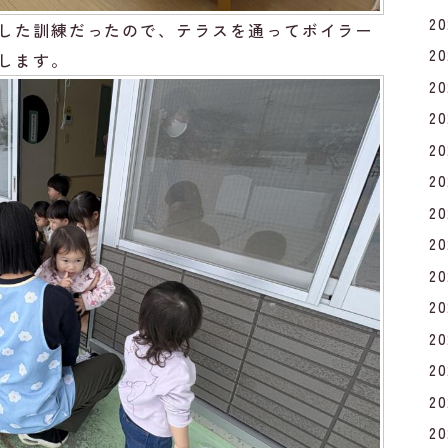
2
した訓練だったので、テラスを通ってボイラー
2
します。
2
2
2
2
2
2
2
2
2
2
2
2